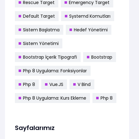
Rescue Target
Emergency Target
Default Target
Systemd Komutları
Sistem Başlatma
Hedef Yönetimi
Sistem Yönetimi
Bootstrap İçerik Tipografi
Bootstrap
Php 8 Uygulama: Fonksiyonlar
Php 8
Vue.JS
V Bind
Php 8 Uygulama: Kurs Ekleme
Php 8
Sayfalarımız