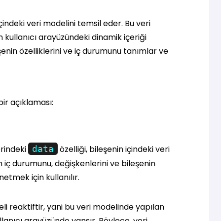
çindeki veri modelini temsil eder. Bu veri
 kullanıcı arayüzündeki dinamik içeriği
şenin özelliklerini ve iç durumunu tanımlar ve
bir açıklaması:
erindeki
data
özelliği, bileşenin içindeki veri
n iç durumunu, değişkenlerini ve bileşenin
etmek için kullanılır.
i reaktiftir, yani bu veri modelinde yapılan
llanıcı arayüzünde yansır. Böylece, veri