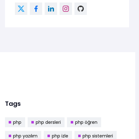
Tags
php
php dersleri
php öğren
php yazılım
php izle
php sistemleri