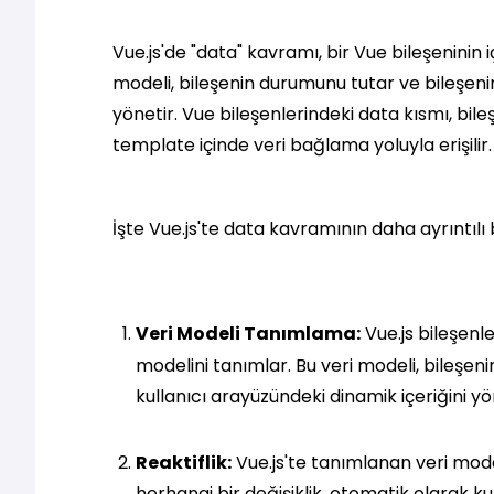
Vue.js'de "data" kavramı, bir Vue bileşeninin i
modeli, bileşenin durumunu tutar ve bileşenin
yönetir. Vue bileşenlerindeki data kısmı, bile
template içinde veri bağlama yoluyla erişilir.
İşte Vue.js'te data kavramının daha ayrıntılı 
Veri Modeli Tanımlama:
Vue.js bileşenl
modelini tanımlar. Bu veri modeli, bileşeni
kullanıcı arayüzündeki dinamik içeriğini yön
Reaktiflik:
Vue.js'te tanımlanan veri model
herhangi bir değişiklik, otomatik olarak ku