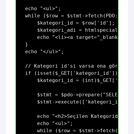
echo "<ul>";

while ($row = $stmt->fetch(PDO::FETCH
    $kategori_id = $row['id'];

    $kategori_adi = htmlspecialchars(
    echo "<li><a target="_blank" hre
}

echo "</ul>";

// Kategori id'si varsa ona göre ürün
if (isset($_GET['kategori_id'])) {

    $kategori_id = (int)$_GET['katego
    $stmt = $pdo->prepare("SELECT * 
    $stmt->execute(['kategori_id' => 
    echo "<h2>Seçilen Kategorideki Ür
    echo "<ul>";

    while ($row = $stmt->fetch(PDO::F