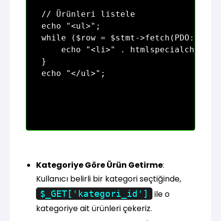
// Ürünleri listele

echo "<ul>";

while ($row = $stmt->fetch(PDO::FETCH
    echo "<li>" . htmlspecialchars($r
}

Kategoriye Göre Ürün Getirme
:
Kullanıcı belirli bir kategori seçtiğinde,
$_GET['kategori_id']
ile o
kategoriye ait ürünleri çekeriz.