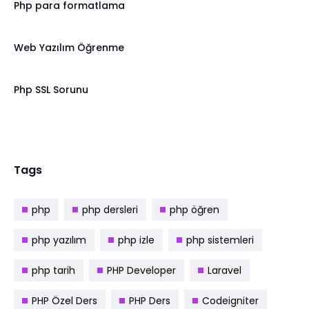
Php para formatlama
Web Yazılım Öğrenme
Php SSL Sorunu
Tags
php
php dersleri
php öğren
php yazılım
php izle
php sistemleri
php tarih
PHP Developer
Laravel
PHP Özel Ders
PHP Ders
Codeigniter