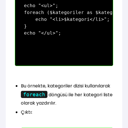
echo "<ul>";

foreach ($kategoriler as $kategori) {
    echo "<li>$kategori</li>";

}

Bu örnekte, kategoriler dizisi kullanılarak
foreach
döngüsü ile her kategori liste
olarak yazdırılır.
Çıktı: