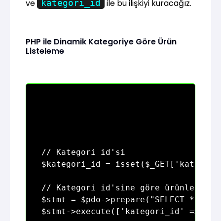
ve
kategori_id
ile bu ilişkiyi kuracağız.
PHP ile Dinamik Kategoriye Göre Ürün
Listeleme
// Kategori id'si

$kategori_id = isset($_GET['kategori
// Kategori id'sine göre ürünleri çek
$stmt = $pdo->prepare("SELECT * FROM
$stmt->execute(['kategori_id' => $kat