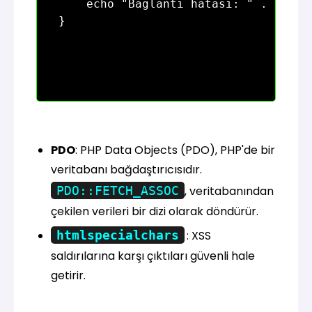
    echo "Bağlantı hatası: " . $e->ge
PDO
: PHP Data Objects (PDO), PHP'de bir
veritabanı bağdaştırıcısıdır.
PDO::FETCH_ASSOC
, veritabanından
çekilen verileri bir dizi olarak döndürür.
htmlspecialchars
: XSS
saldırılarına karşı çıktıları güvenli hale
getirir.