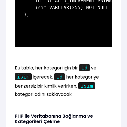
    id INT AUTO_INCREMENT PRIMARY KEY
    isim VARCHAR(255) NOT NULL

Bu tablo, her kategori için bir
id
ve
isim
içerecek.
id
her kategoriye
benzersiz bir kimlik verirken,
isim
kategori adını saklayacak.
PHP ile Veritabanına Bağlanma ve
Kategorileri Çekme