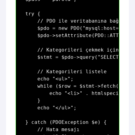
try {

    // PDO ile veritabanına bağlanma

    $pdo = new PDO("mysql:host=$host
    $pdo->setAttribute(PDO::ATTR_ERR
    // Kategorileri çekmek için sorgu
    $stmt = $pdo->query("SELECT * FRO
    // Kategorileri listele

    echo "<ul>";

    while ($row = $stmt->fetch(PDO::F
        echo "<li>" . htmlspecialcha
    }

    echo "</ul>";

} catch (PDOException $e) {

    // Hata mesajı
