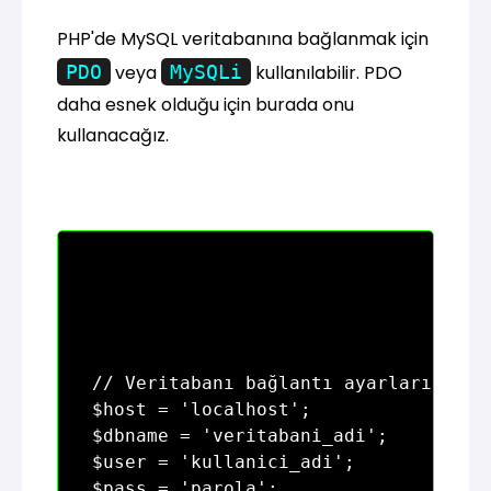
PHP'de MySQL veritabanına bağlanmak için
PDO
veya
MySQLi
kullanılabilir. PDO
daha esnek olduğu için burada onu
kullanacağız.
// Veritabanı bağlantı ayarları

$host = 'localhost';

$dbname = 'veritabani_adi';

$user = 'kullanici_adi';

$pass = 'parola';
