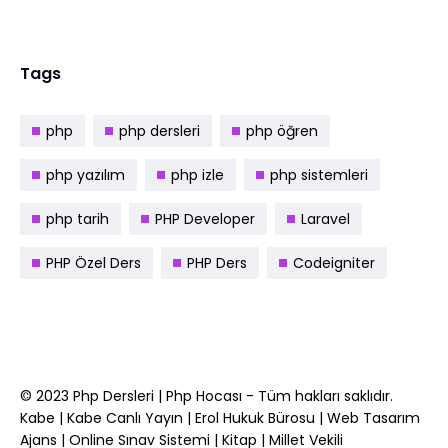
Tags
php
php dersleri
php öğren
php yazılım
php izle
php sistemleri
php tarih
PHP Developer
Laravel
PHP Özel Ders
PHP Ders
Codeigniter
© 2023
Php Dersleri
|
Php Hocası
- Tüm hakları saklıdır.
Kabe
|
Kabe Canlı Yayın
|
Erol Hukuk Bürosu
|
Web Tasarım
Ajans
|
Online Sınav Sistemi
|
Kitap
|
Millet Vekili