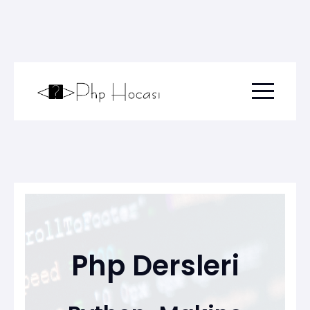
Menu togg
Php Dersleri