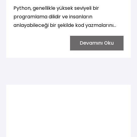
Python, genellikle yüksek seviyeli bir
programlama dilidir ve insanların
anlayabileceği bir şekilde kod yazmalarını
sağlar. Ancak, Python kodu, çalıştırılabilir bir
form olan makine diline çevrilir ve yürütülür.
Devamını Oku