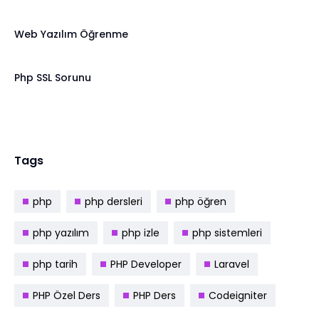
Web Yazılım Öğrenme
Php SSL Sorunu
Tags
php
php dersleri
php öğren
php yazılım
php izle
php sistemleri
php tarih
PHP Developer
Laravel
PHP Özel Ders
PHP Ders
Codeigniter