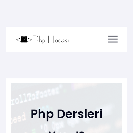
Menu togg
Php Dersleri