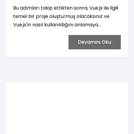
Bu adımları takip ettikten sonra, Vue.js ile ilgili
temel bir proje oluşturmuş olacaksınız ve
Vue.js'in nasıl kullanıldığını anlamaya
başlayabilirsiniz. Vue.js hakkında daha fazla
bilgi edinmek için resmi Vue.js
Devamını Oku
dokümantasyonunu inceleyebilirsiniz.