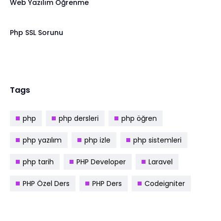
Web Yazılım Öğrenme
Php SSL Sorunu
Tags
php
php dersleri
php öğren
php yazılım
php izle
php sistemleri
php tarih
PHP Developer
Laravel
PHP Özel Ders
PHP Ders
Codeigniter