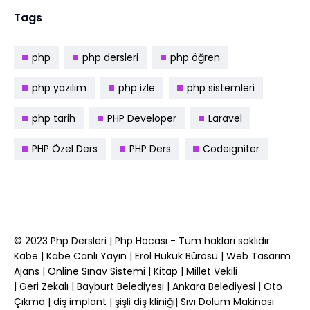
Tags
php
php dersleri
php öğren
php yazılım
php izle
php sistemleri
php tarih
PHP Developer
Laravel
PHP Özel Ders
PHP Ders
Codeigniter
© 2023
Php Dersleri
|
Php Hocası
- Tüm hakları saklıdır.
Kabe
|
Kabe Canlı Yayın
|
Erol Hukuk Bürosu
|
Web Tasarım
Ajans
|
Online Sınav Sistemi
|
Kitap
|
Millet Vekili
|
Geri Zekalı
|
Bayburt Belediyesi
|
Ankara Belediyesi
|
Oto
Çıkma
|
diş implant
|
şişli diş kliniği
|
Sıvı Dolum Makinası