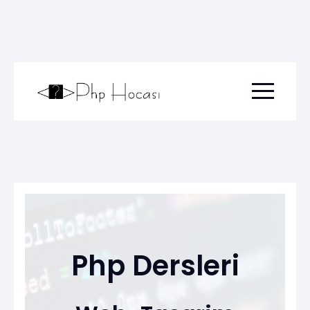
Menu togg
Php Dersleri