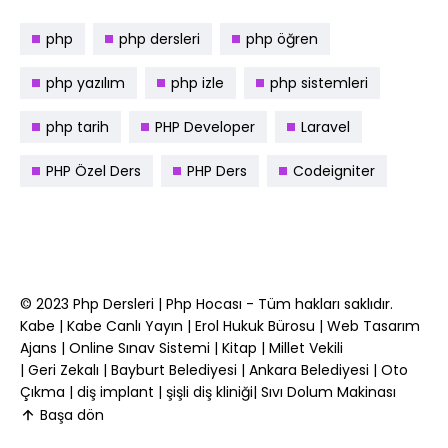
php
php dersleri
php öğren
php yazılım
php izle
php sistemleri
php tarih
PHP Developer
Laravel
PHP Özel Ders
PHP Ders
Codeigniter
© 2023
Php Dersleri
|
Php Hocası
- Tüm hakları saklıdır.
Kabe
|
Kabe Canlı Yayın
|
Erol Hukuk Bürosu
|
Web Tasarım
Ajans
|
Online Sınav Sistemi
|
Kitap
|
Millet Vekili
|
Geri Zekalı
|
Bayburt Belediyesi
|
Ankara Belediyesi
|
Oto
Çıkma
|
diş implant
|
şişli diş kliniği
|
Sıvı Dolum Makinası
Başa dön