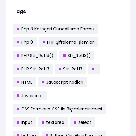
Tags
Php 8 Kategori Güncelleme Formu
Php 8
PHP Şifreleme İşlemleri
PHP Str_Rot13()
Str_Rot13()
PHP Str_Rot13
Str_Rot13
HTML
Javascript Kodları
Javascript
CSS Formların CSS ile Biçimlendirilmesi
input
textarea
select
button
Python Veri Giriş Komutu