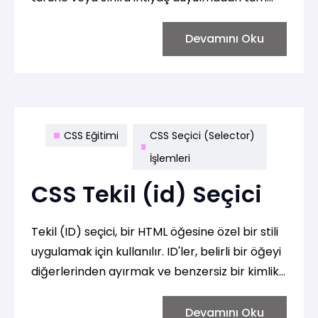
öğeleri hedefler. Örneğin, tüm HTML
öğelerine varsayılan bir kenarlık ve iç boşluk
Devamını Oku
tanımlamak için evrensel seçici kullanabiliriz:
CSS Eğitimi
CSS Seçici (Selector)
İşlemleri
CSS Tekil (id) Seçici
Tekil (ID) seçici, bir HTML öğesine özel bir stili
uygulamak için kullanılır. ID'ler, belirli bir öğeyi
diğerlerinden ayırmak ve benzersiz bir kimlik
atamak için kullanılır.
Devamını Oku