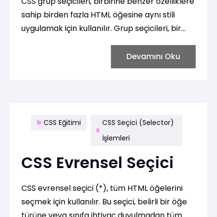
CSS grup seçicileri, birbirine benzer özelliklere
sahip birden fazla HTML öğesine aynı stili
uygulamak için kullanılır. Grup seçicileri, bir
veya daha fazla seçiciyi virgülle ayırarak
gruplamak suretiyle oluşturulur.
Devamını Oku
CSS Eğitimi
CSS Seçici (Selector)
İşlemleri
CSS Evrensel Seçici
CSS evrensel seçici (*), tüm HTML öğelerini
seçmek için kullanılır. Bu seçici, belirli bir öğe
türüne veya sınıfa ihtiyaç duyulmadan tüm