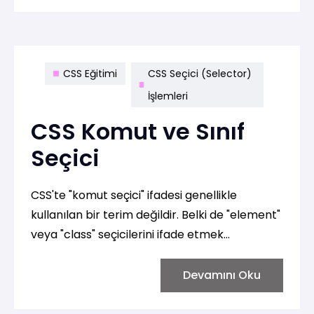
CSS Eğitimi
CSS Seçici (Selector)
İşlemleri
CSS Komut ve Sınıf
Seçici
CSS'te "komut seçici" ifadesi genellikle
kullanılan bir terim değildir. Belki de "element"
veya "class" seçicilerini ifade etmek
istiyorsunuz. Bu nedenle, hem element seçicisi
hem de sınıf seçicisi ile ilgili bilgi vereceğim.
Devamını Oku