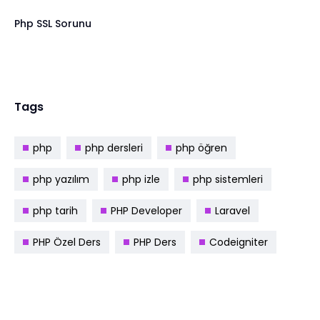
Php SSL Sorunu
Tags
php
php dersleri
php öğren
php yazılım
php izle
php sistemleri
php tarih
PHP Developer
Laravel
PHP Özel Ders
PHP Ders
Codeigniter