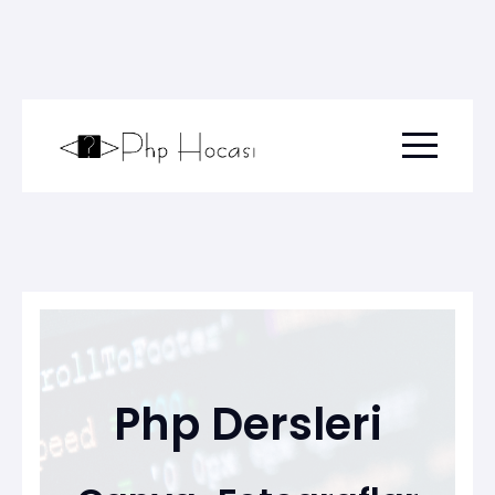
Menu togg
Php Dersleri