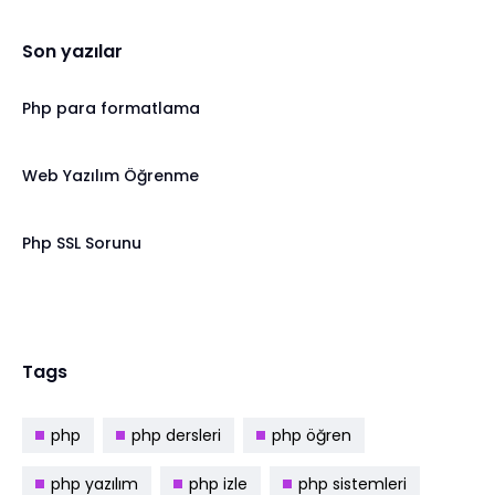
Son yazılar
Php para formatlama
Web Yazılım Öğrenme
Php SSL Sorunu
Tags
php
php dersleri
php öğren
php yazılım
php izle
php sistemleri