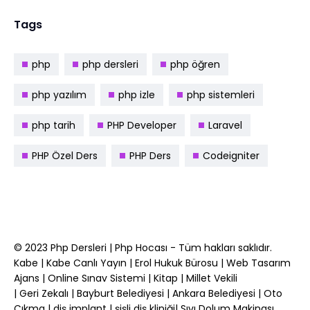
Tags
php
php dersleri
php öğren
php yazılım
php izle
php sistemleri
php tarih
PHP Developer
Laravel
PHP Özel Ders
PHP Ders
Codeigniter
© 2023
Php Dersleri
|
Php Hocası
- Tüm hakları saklıdır.
Kabe
|
Kabe Canlı Yayın
|
Erol Hukuk Bürosu
|
Web Tasarım
Ajans
|
Online Sınav Sistemi
|
Kitap
|
Millet Vekili
|
Geri Zekalı
|
Bayburt Belediyesi
|
Ankara Belediyesi
|
Oto
Çıkma
|
diş implant
|
şişli diş kliniği
|
Sıvı Dolum Makinası