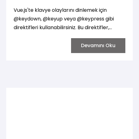
Vue.js'te klavye olaylarını dinlemek için
@keydown, @keyup veya @keypress gibi
direktifleri kullanabilirsiniz. Bu direktifler,
kullanıcının klavyeden bir tuşa basma veya
tuşu bırakma gibi eylemlerini dinlemek için
Devamını Oku
kullanılır. İşte bu olayları dinlemek için birkaç
örnek: