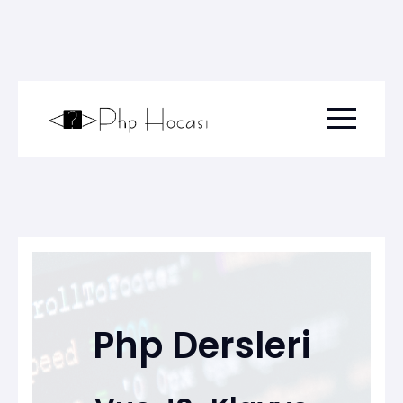
Menu togg
Php Dersleri