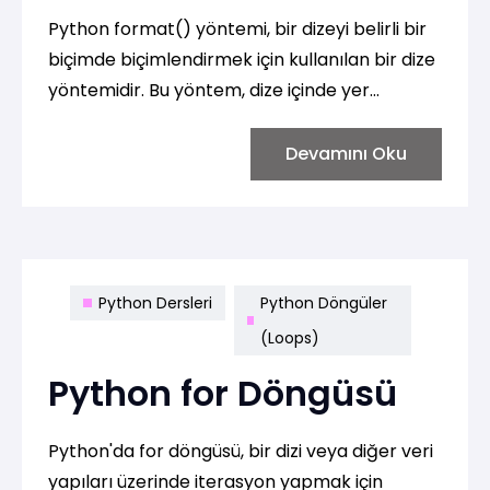
Python format() yöntemi, bir dizeyi belirli bir
biçimde biçimlendirmek için kullanılan bir dize
yöntemidir. Bu yöntem, dize içinde yer
tutucuları (placeholder) belirli bir sırayla veya
belirli bir anahtarla kullanarak doldurmanızı
Devamını Oku
sağlar. İşte basit bir kullanım örneği:
Python Dersleri
Python Döngüler
(Loops)
Python for Döngüsü
Python'da for döngüsü, bir dizi veya diğer veri
yapıları üzerinde iterasyon yapmak için