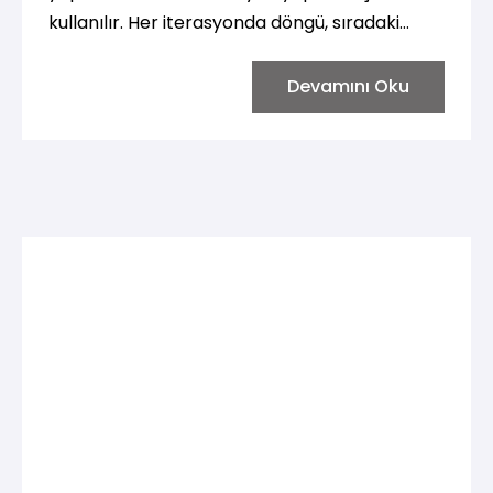
kullanılır. Her iterasyonda döngü, sıradaki
öğeyi alır ve belirtilen işlemleri gerçekleştirir.
İşte for döngüsünün temel yapısı:
Devamını Oku