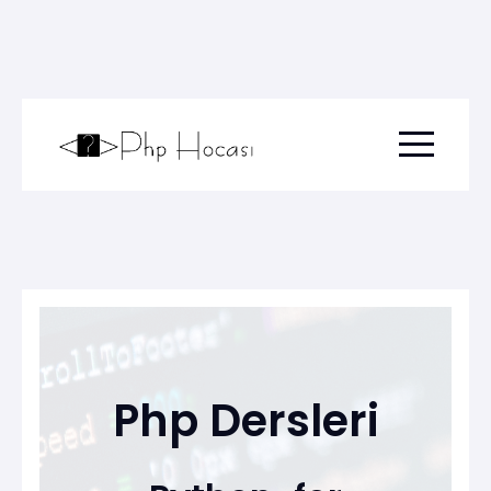
Menu togg
Php Dersleri