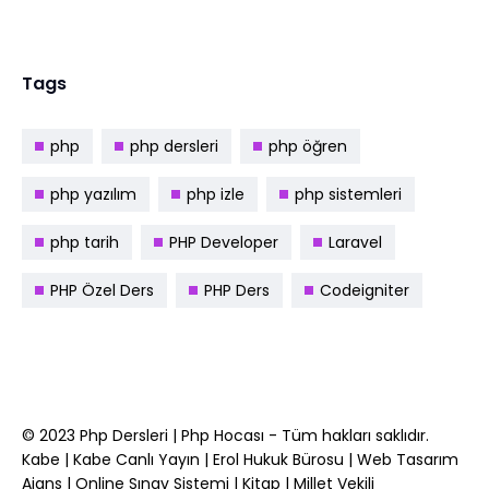
Tags
php
php dersleri
php öğren
php yazılım
php izle
php sistemleri
php tarih
PHP Developer
Laravel
PHP Özel Ders
PHP Ders
Codeigniter
© 2023
Php Dersleri
|
Php Hocası
- Tüm hakları saklıdır.
Kabe
|
Kabe Canlı Yayın
|
Erol Hukuk Bürosu
|
Web Tasarım
Ajans
|
Online Sınav Sistemi
|
Kitap
|
Millet Vekili