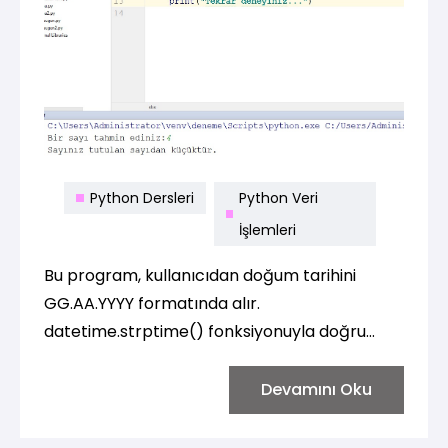
Python Dersleri
Python Veri
İşlemleri
Bu program, kullanıcıdan doğum tarihini
GG.AA.YYYY formatında alır.
datetime.strptime() fonksiyonuyla doğru
tarih formatını kontrol eder. Doğum tarihi
doğru formatta girilmediğinde, program
Devamını Oku
kullanıcıya tekrar doğru formatta girmesini
ister.