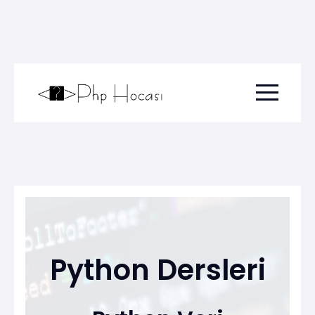
Menu togg
Python Dersleri