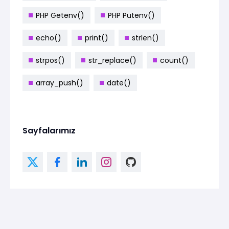
PHP Getenv()
PHP Putenv()
echo()
print()
strlen()
strpos()
str_replace()
count()
array_push()
date()
Sayfalarımız