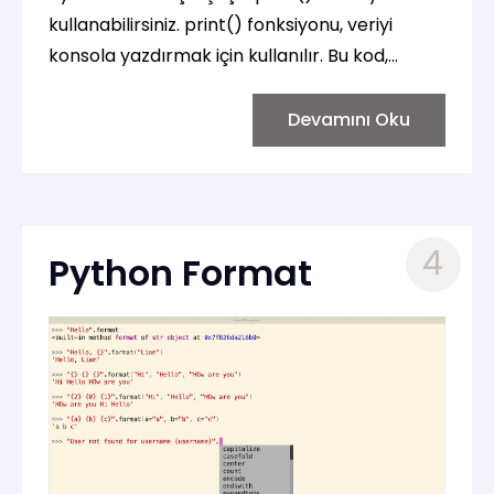
kullanabilirsiniz. print() fonksiyonu, veriyi
konsola yazdırmak için kullanılır. Bu kod,
"Merhaba, dünya!" metnini konsola
yazdıracaktır. print() fonksiyonu, virgülle
Devamını Oku
ayrılmış birden fazla argüman alabilir ve
bunları bir araya getirerek yazdırır:
4
Python Format