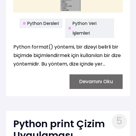
Python Dersleri
Python Veri
İşlemleri
Python format() yöntemi, bir dizeyi belirli bir
biçimde biçimlendirmek için kullanılan bir dize
yöntemidir. Bu yöntem, dize içinde yer
tutucuları (placeholder) belirli bir sırayla veya
belirli bir anahtarla kullanarak doldurmanızı
Devamını Oku
sağlar. İşte basit bir kullanım örneği:
5
Python print Çizim
Uygulaması