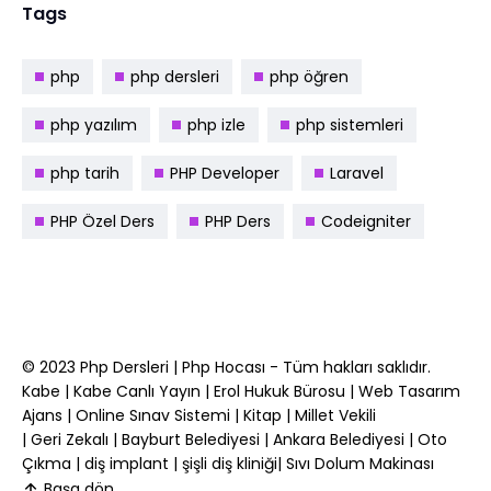
Tags
php
php dersleri
php öğren
php yazılım
php izle
php sistemleri
php tarih
PHP Developer
Laravel
PHP Özel Ders
PHP Ders
Codeigniter
© 2023
Php Dersleri
|
Php Hocası
- Tüm hakları saklıdır.
Kabe
|
Kabe Canlı Yayın
|
Erol Hukuk Bürosu
|
Web Tasarım
Ajans
|
Online Sınav Sistemi
|
Kitap
|
Millet Vekili
|
Geri Zekalı
|
Bayburt Belediyesi
|
Ankara Belediyesi
|
Oto
Çıkma
|
diş implant
|
şişli diş kliniği
|
Sıvı Dolum Makinası
Başa dön