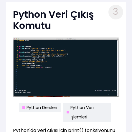
3
Python Veri Çıkış
Komutu
Python Dersleri
Python Veri
İşlemleri
Python'da veri çıkışı için print() fonksiyonunu