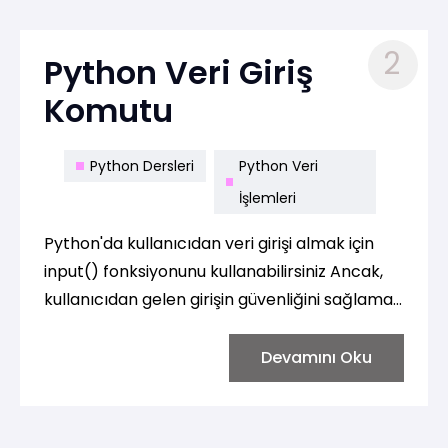
2
Python Veri Giriş
Komutu
Python Dersleri
Python Veri
İşlemleri
Python'da kullanıcıdan veri girişi almak için
input() fonksiyonunu kullanabilirsiniz Ancak,
kullanıcıdan gelen girişin güvenliğini sağlamak
için dikkatli olmalısınız. Kullanıcı girişini doğru
şekilde işlemek ve gerektiğinde kontrol
Devamını Oku
etmek önemlidir, özellikle gelen verinin
beklenen türde olup olmadığını doğrulamak
için.