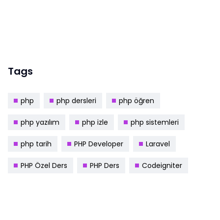
Tags
php
php dersleri
php öğren
php yazılım
php izle
php sistemleri
php tarih
PHP Developer
Laravel
PHP Özel Ders
PHP Ders
Codeigniter