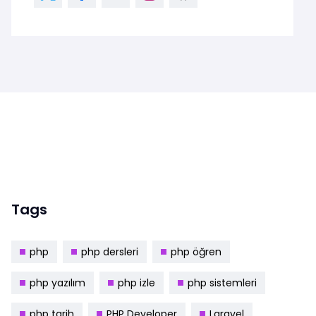
Tags
php
php dersleri
php öğren
php yazılım
php izle
php sistemleri
php tarih
PHP Developer
Laravel