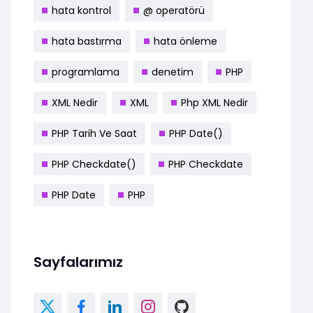
hata kontrol
@ operatörü
hata bastırma
hata önleme
programlama
denetim
PHP
XML Nedir
XML
Php XML Nedir
PHP Tarih Ve Saat
PHP Date()
PHP Checkdate()
PHP Checkdate
PHP Date
PHP
Sayfalarımız