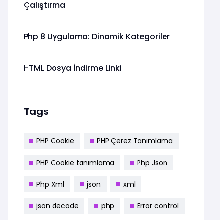
Çalıştırma
Php 8 Uygulama: Dinamik Kategoriler
HTML Dosya İndirme Linki
Tags
PHP Cookie
PHP Çerez Tanımlama
PHP Cookie tanımlama
Php Json
Php Xml
json
xml
json decode
php
Error control