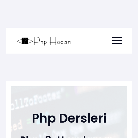
Menu togg
Php Dersleri