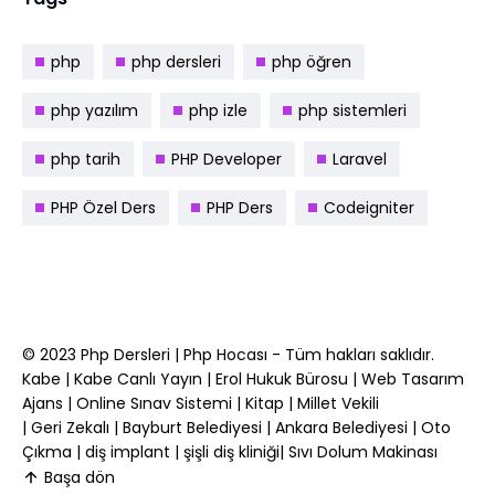
php
php dersleri
php öğren
php yazılım
php izle
php sistemleri
php tarih
PHP Developer
Laravel
PHP Özel Ders
PHP Ders
Codeigniter
© 2023
Php Dersleri
|
Php Hocası
- Tüm hakları saklıdır.
Kabe
|
Kabe Canlı Yayın
|
Erol Hukuk Bürosu
|
Web Tasarım
Ajans
|
Online Sınav Sistemi
|
Kitap
|
Millet Vekili
|
Geri Zekalı
|
Bayburt Belediyesi
|
Ankara Belediyesi
|
Oto
Çıkma
|
diş implant
|
şişli diş kliniği
|
Sıvı Dolum Makinası
Başa dön