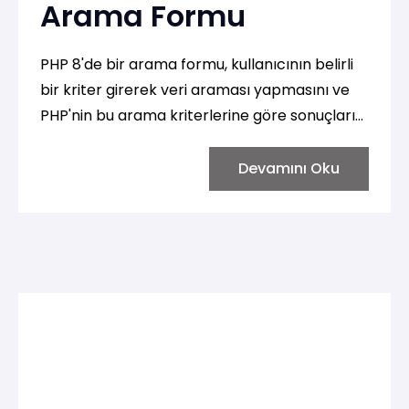
Arama Formu
PHP 8'de bir arama formu, kullanıcının belirli
bir kriter girerek veri araması yapmasını ve
PHP'nin bu arama kriterlerine göre sonuçları
işlemesini sağlar. Arama formu, genellikle GET
yöntemiyle yapılır, çünkü arama sonuçları
Devamını Oku
URL'de görünür ve paylaşılabilir olur. Aşağıda,
bir arama formunun nasıl yapılacağına dair
adım adım bir örnek verilmiştir.