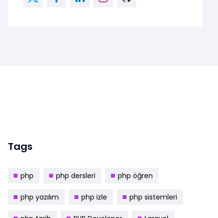
Tags
php
php dersleri
php öğren
php yazılım
php izle
php sistemleri