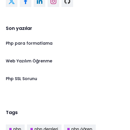
Son yazılar
Php para formatlama
Web Yazılım Öğrenme
Php SSL Sorunu
Tags
php
php dersleri
php öğren