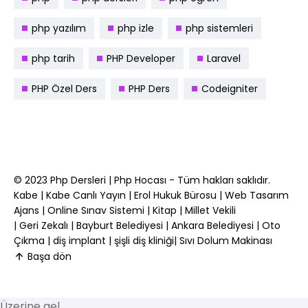
php yazılım
php izle
php sistemleri
php tarih
PHP Developer
Laravel
PHP Özel Ders
PHP Ders
Codeigniter
© 2023
Php Dersleri
|
Php Hocası
- Tüm hakları saklıdır.
Kabe
|
Kabe Canlı Yayın
|
Erol Hukuk Bürosu
|
Web Tasarım
Ajans
|
Online Sınav Sistemi
|
Kitap
|
Millet Vekili
|
Geri Zekalı
|
Bayburt Belediyesi
|
Ankara Belediyesi
|
Oto
Çıkma
|
diş implant
|
şişli diş kliniği
|
Sıvı Dolum Makinası
Başa dön
Üzerine gel