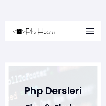
Menu togg
Php Dersleri