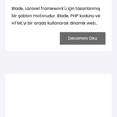
Blade, Laravel framework'ü için tasarlanmış
bir şablon motorudur. Blade, PHP kodunu ve
HTML'yi bir arada kullanarak dinamik web
sayfaları oluşturmayı kolaylaştırır. Blade,
okunabilirliği artırırken, geliştiricilerin kod
Devamını Oku
yazımını hızlandırmasına yardımcı olur.
Aşağıda Blade ile ilgili temel kavramlar ve
kullanım örnekleri bulunmaktadır.