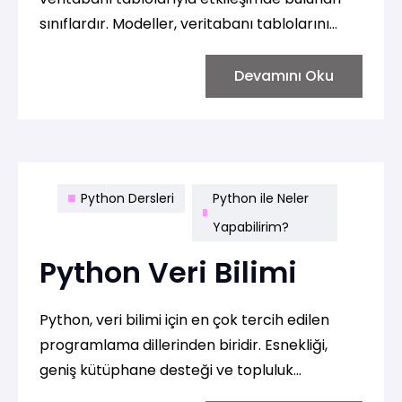
sınıflardır. Modeller, veritabanı tablolarını
temsil eder ve veritabanı işlemlerini
gerçekleştirmek için kullanılır. İşte Laravel
Devamını Oku
modellerinin temel özellikleri:
Python Dersleri
Python ile Neler
Yapabilirim?
Python Veri Bilimi
Python, veri bilimi için en çok tercih edilen
programlama dillerinden biridir. Esnekliği,
geniş kütüphane desteği ve topluluk
katkısıyla veri analizi, istatistiksel modelleme,