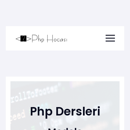
Menu togg
Php Dersleri