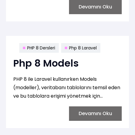
makine öğrenimi ve veri görselleştirme gibi
Devamını Oku
birçok alanda yaygın olarak kullanılır.
PHP 8 Dersleri
Php 8 Laravel
Php 8 Models
PHP 8 ile Laravel kullanırken Models
(modeller), veritabanı tablolarını temsil eden
ve bu tablolara erişimi yönetmek için
kullanılan sınıflardır. Modeller, veritabanındaki
verileri nesne yönelimli bir şekilde yönetmeye
Devamını Oku
olanak tanır ve genellikle uygulamanızın iş
mantığıyla veritabanı etkileşimini soyutlar.