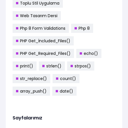
Toplu Stil Uygulama
Web Tasarım Dersi
Php 8 Form Validations
Php 8
PHP Get_İncluded_Files()
PHP Get_Required_Files()
echo()
print()
strlen()
strpos()
str_replace()
count()
array_push()
date()
Sayfalarımız