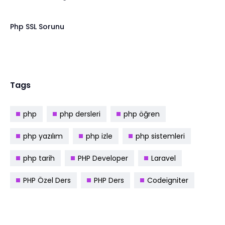
Php SSL Sorunu
Tags
php
php dersleri
php öğren
php yazılım
php izle
php sistemleri
php tarih
PHP Developer
Laravel
PHP Özel Ders
PHP Ders
Codeigniter