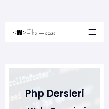
Menu togg
Php Dersleri