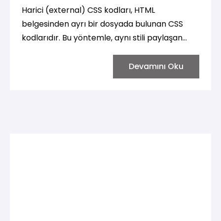
Harici (external) CSS kodları, HTML
belgesinden ayrı bir dosyada bulunan CSS
kodlarıdır. Bu yöntemle, aynı stili paylaşan
birden çok HTML belgesi arasında kolayca
tutarlılık sağlanabilir. İşte bir örnek:
Devamını Oku