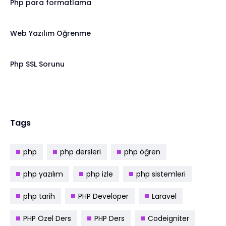
Php para formatlama
Web Yazılım Öğrenme
Php SSL Sorunu
Tags
php
php dersleri
php öğren
php yazılım
php izle
php sistemleri
php tarih
PHP Developer
Laravel
PHP Özel Ders
PHP Ders
Codeigniter