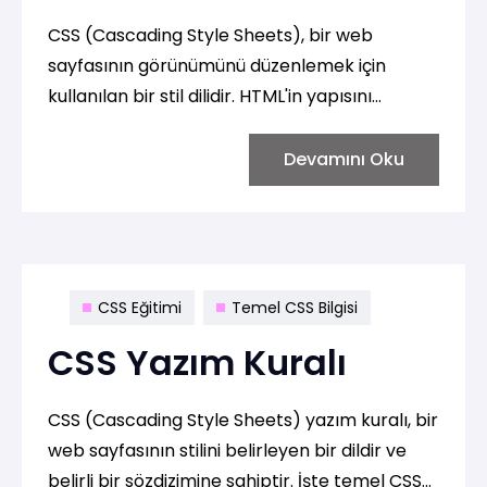
CSS (Cascading Style Sheets), bir web
sayfasının görünümünü düzenlemek için
kullanılan bir stil dilidir. HTML'in yapısını
belirlerken, CSS sayfanın stilini, renklerini,
fontlarını, boyutlarını ve düzenini kontrol
Devamını Oku
etmemizi sağlar. CSS, web tasarımcılarına ve
geliştiricilere sayfalarını estetik, düzenli ve
kullanıcı dostu hale getirme imkanı sunar.
CSS Eğitimi
Temel CSS Bilgisi
CSS Yazım Kuralı
CSS (Cascading Style Sheets) yazım kuralı, bir
web sayfasının stilini belirleyen bir dildir ve
belirli bir sözdizimine sahiptir. İşte temel CSS