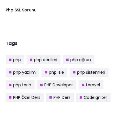
Php SSL Sorunu
Tags
php
php dersleri
php öğren
php yazılım
php izle
php sistemleri
php tarih
PHP Developer
Laravel
PHP Özel Ders
PHP Ders
Codeigniter