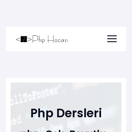
Menu togg
Php Dersleri