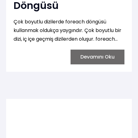
Döngüsü
Çok boyutlu dizilerde foreach döngüsü
kullanmak oldukça yaygındır. Çok boyutlu bir
dizi, iç içe geçmiş dizilerden oluşur. foreach
döngüsü ile bu tür diziler üzerinde gezinmek
için iç içe foreach ifadeleri kullanabilirsiniz.
Devamını Oku