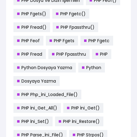
PHP Dosya Ve Dizin İşlemleri
PHP Feof()
PHP Fgets()
PHP Fgetc()
PHP Fread()
PHP Fpassthru()
PHP Feof
PHP Fgets
PHP Fgetc
PHP Fread
PHP Fpassthru
PHP
Python Dosyaya Yazma
Python
Dosyaya Yazma
PHP Php_İni_Loaded_File()
PHP İni_Get_All()
PHP İni_Get()
PHP İni_Set()
PHP İni_Restore()
PHP Parse_İni_File()
PHP Strpos()