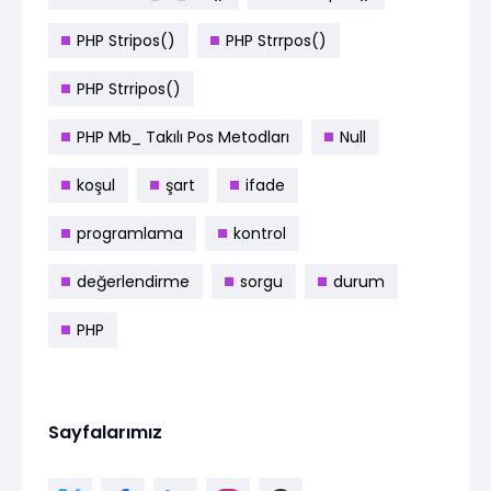
PHP Stripos()
PHP Strrpos()
PHP Strripos()
PHP Mb_ Takılı Pos Metodları
Null
koşul
şart
ifade
programlama
kontrol
değerlendirme
sorgu
durum
PHP
Sayfalarımız