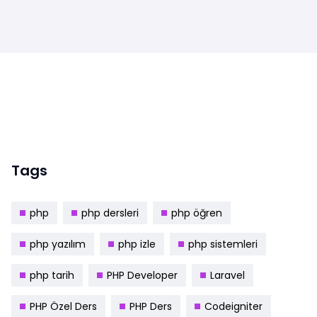
Tags
php
php dersleri
php öğren
php yazılım
php izle
php sistemleri
php tarih
PHP Developer
Laravel
PHP Özel Ders
PHP Ders
Codeigniter