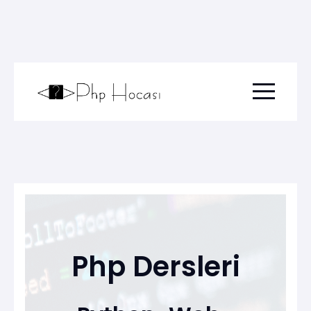
Menu togg
Php Dersleri