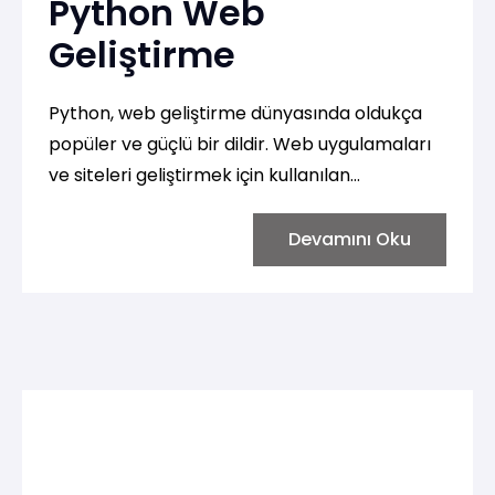
Python Web
Geliştirme
Python, web geliştirme dünyasında oldukça
popüler ve güçlü bir dildir. Web uygulamaları
ve siteleri geliştirmek için kullanılan
framework’ler, Python'un sade ve anlaşılır
yapısını kullanarak hızlı ve etkili geliştirme
Devamını Oku
yapılmasını sağlar. Python'un web geliştirme
için sunduğu başlıca framework’ler Django ve
Flask’tir, ancak bunun dışında da birçok araç
ve kütüphane bulunmaktadır.