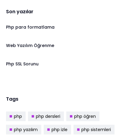
Son yazılar
Php para formatlama
Web Yazılım Öğrenme
Php SSL Sorunu
Tags
php
php dersleri
php öğren
php yazılım
php izle
php sistemleri