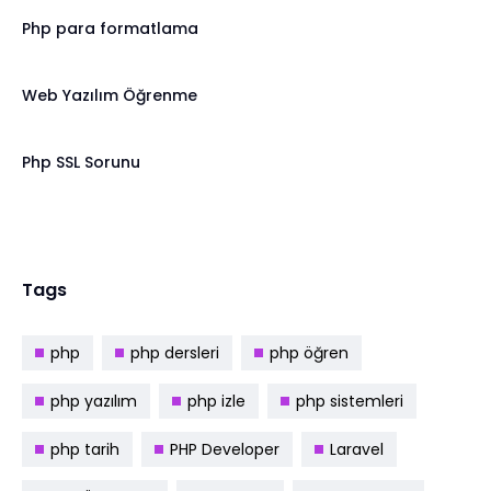
Php para formatlama
Web Yazılım Öğrenme
Php SSL Sorunu
Tags
php
php dersleri
php öğren
php yazılım
php izle
php sistemleri
php tarih
PHP Developer
Laravel