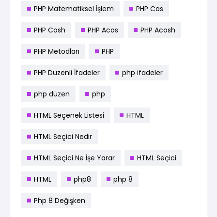
PHP Matematiksel İşlem
PHP Cos
PHP Cosh
PHP Acos
PHP Acosh
PHP Metodları
PHP
PHP Düzenli İfadeler
php ifadeler
php düzen
php
HTML Seçenek Listesi
HTML
HTML Seçici Nedir
HTML Seçici Ne İşe Yarar
HTML Seçici
HTML
php8
php 8
Php 8 Değişken