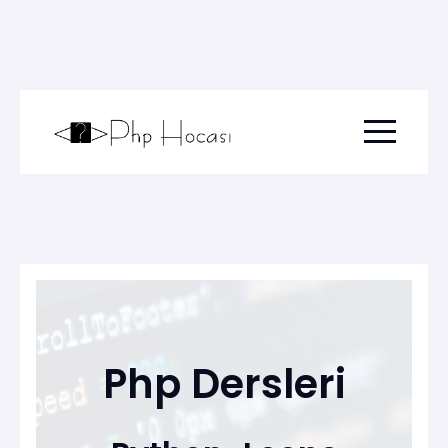
Menu togg
Php Dersleri