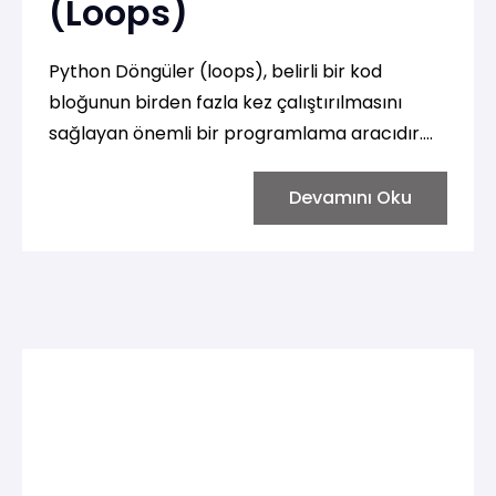
(Loops)
Python Döngüler (loops), belirli bir kod
bloğunun birden fazla kez çalıştırılmasını
sağlayan önemli bir programlama aracıdır.
Python'da yaygın olarak kullanılan iki tür
döngü bulunmaktadır: for ve while döngüleri.
Devamını Oku