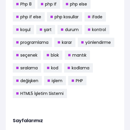
Php 8
php If
php else
php if else
php kosullar
ifade
koşul
şart
durum
kontrol
programlama
karar
yönlendirme
seçenek
blok
mantık
sıralama
kod
kodlama
değişken
işlem
PHP
HTML5 İşletim Sistemi
Sayfalarımız