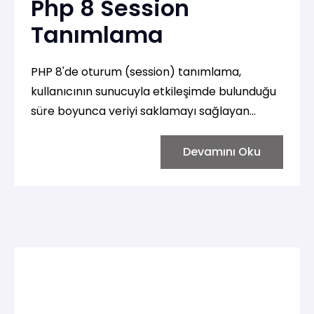
Php 8 Session
Tanımlama
PHP 8'de oturum (session) tanımlama,
kullanıcının sunucuyla etkileşimde bulunduğu
süre boyunca veriyi saklamayı sağlayan
temel bir tekniktir. Oturumlar, genellikle
kullanıcı kimlik doğrulama işlemleri, alışveriş
Devamını Oku
sepeti gibi uzun süreli işlemler için kullanılır.