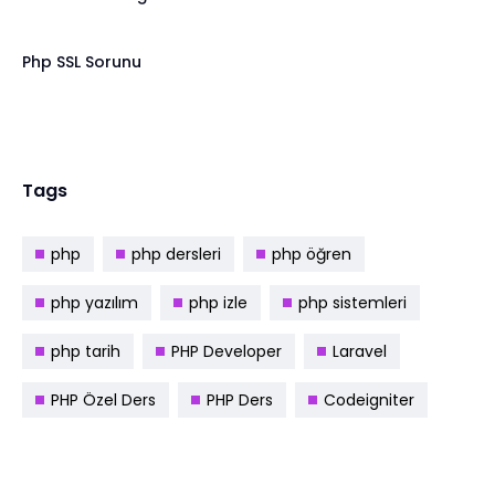
Php SSL Sorunu
Tags
php
php dersleri
php öğren
php yazılım
php izle
php sistemleri
php tarih
PHP Developer
Laravel
PHP Özel Ders
PHP Ders
Codeigniter