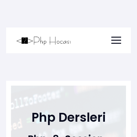
Menu togg
Php Dersleri