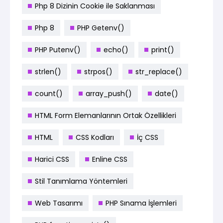
Php 8 Dizinin Cookie ile Saklanması
Php 8
PHP Getenv()
PHP Putenv()
echo()
print()
strlen()
strpos()
str_replace()
count()
array_push()
date()
HTML Form Elemanlarının Ortak Özellikleri
HTML
CSS Kodları
İç CSS
Harici CSS
Enline CSS
Stil Tanımlama Yöntemleri
Web Tasarımı
PHP Sınama İşlemleri