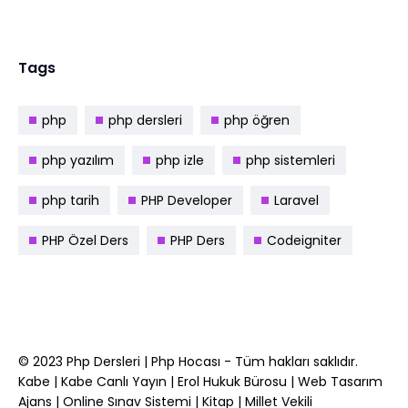
Tags
php
php dersleri
php öğren
php yazılım
php izle
php sistemleri
php tarih
PHP Developer
Laravel
PHP Özel Ders
PHP Ders
Codeigniter
© 2023
Php Dersleri
|
Php Hocası
- Tüm hakları saklıdır.
Kabe
|
Kabe Canlı Yayın
|
Erol Hukuk Bürosu
|
Web Tasarım
Ajans
|
Online Sınav Sistemi
|
Kitap
|
Millet Vekili