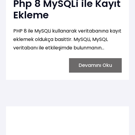
Php 8 MySQLi ile Kayıt
Ekleme
PHP 8 ile MySQLi kullanarak veritabanına kayıt
eklemek oldukça basittir. MySQLi, MySQL
veritabanı ile etkileşimde bulunmanın
geliştirilmiş bir yoludur. MySQLi, hem objektif
hem de prosedürel olmak üzere iki farklı
Devamını Oku
yöntem sunar. Aşağıda adım adım MySQLi
kullanarak nasıl kayıt ekleneceğini
anlatacağım.