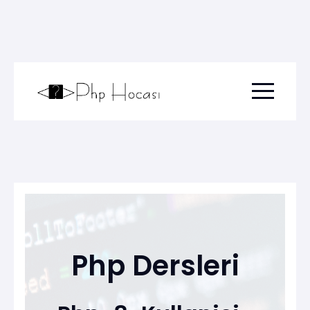
Menu togg
Php Dersleri