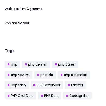
Web Yazılım Öğrenme
Php SSL Sorunu
Tags
php
php dersleri
php öğren
php yazılım
php izle
php sistemleri
php tarih
PHP Developer
Laravel
PHP Özel Ders
PHP Ders
Codeigniter