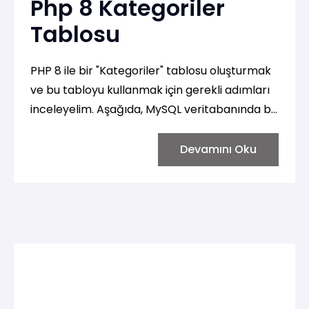
Php 8 Kategoriler
Tablosu
PHP 8 ile bir "Kategoriler" tablosu oluşturmak
ve bu tabloyu kullanmak için gerekli adımları
inceleyelim. Aşağıda, MySQL veritabanında bir
"kategoriler" tablosu oluşturma, veri ekleme,
verileri okuma, güncelleme ve silme
Devamını Oku
işlemlerini içeren örnekler bulunmaktadır.