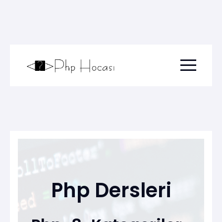
Menu togg
Php Dersleri