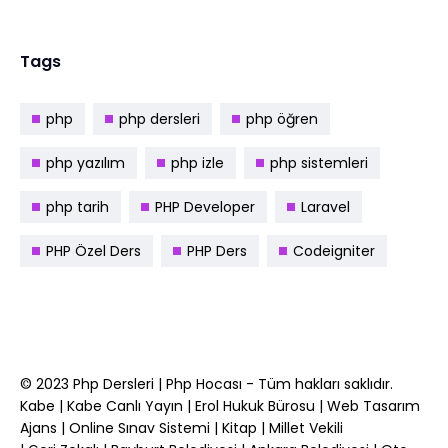
Tags
php
php dersleri
php öğren
php yazılım
php izle
php sistemleri
php tarih
PHP Developer
Laravel
PHP Özel Ders
PHP Ders
Codeigniter
© 2023
Php Dersleri
|
Php Hocası
- Tüm hakları saklıdır.
Kabe
|
Kabe Canlı Yayın
|
Erol Hukuk Bürosu
|
Web Tasarım
Ajans
|
Online Sınav Sistemi
|
Kitap
|
Millet Vekili