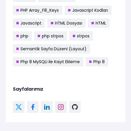
PHP Array_Fill_Keys
Javascript Kodları
Javascript
HTML Dosyası
HTML
php
php strpos
strpos
Semantik Sayfa Düzeni (Layout)
Php 8 MySQLi ile Kayıt Ekleme
Php 8
Sayfalarımız