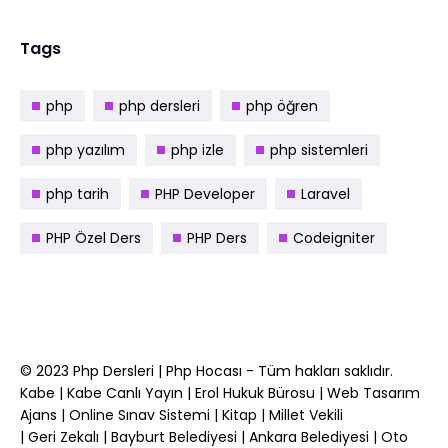
Tags
php
php dersleri
php öğren
php yazılım
php izle
php sistemleri
php tarih
PHP Developer
Laravel
PHP Özel Ders
PHP Ders
Codeigniter
© 2023
Php Dersleri
|
Php Hocası
- Tüm hakları saklıdır.
Kabe
|
Kabe Canlı Yayın
|
Erol Hukuk Bürosu
|
Web Tasarım
Ajans
|
Online Sınav Sistemi
|
Kitap
|
Millet Vekili
|
Geri Zekalı
|
Bayburt Belediyesi
|
Ankara Belediyesi
|
Oto