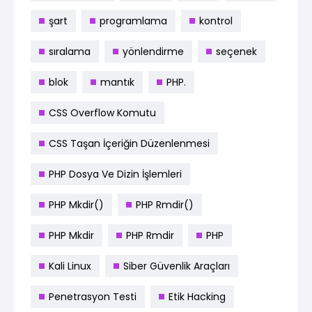
şart
programlama
kontrol
sıralama
yönlendirme
seçenek
blok
mantık
PHP.
CSS Overflow Komutu
CSS Taşan İçeriğin Düzenlenmesi
PHP Dosya Ve Dizin İşlemleri
PHP Mkdir()
PHP Rmdir()
PHP Mkdir
PHP Rmdir
PHP
Kali Linux
Siber Güvenlik Araçları
Penetrasyon Testi
Etik Hacking