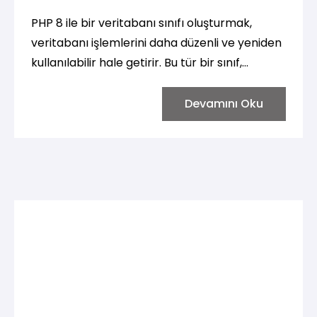
PHP 8 ile bir veritabanı sınıfı oluşturmak,
veritabanı işlemlerini daha düzenli ve yeniden
kullanılabilir hale getirir. Bu tür bir sınıf,
veritabanına bağlanma, veri ekleme,
güncelleme, silme ve sorgulama işlemlerini
Devamını Oku
kolaylaştırır. Aşağıda, basit bir veritabanı
sınıfının nasıl oluşturulacağı ve kullanılacağı
ile ilgili adım adım bir rehber bulabilirsiniz.