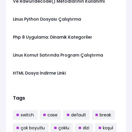
Ve Rawurldecode() Metodlarının Kullanımı
Linux Python Dosyası Çalıştırma
Php 8 Uygulama: Dinamik Kategoriler
Linux Komut Satırında Program Çalıştırma
HTML Dosya İndirme Linki
Tags
switch
case
default
break
çok boyutlu
çoklu
dizi
koşul