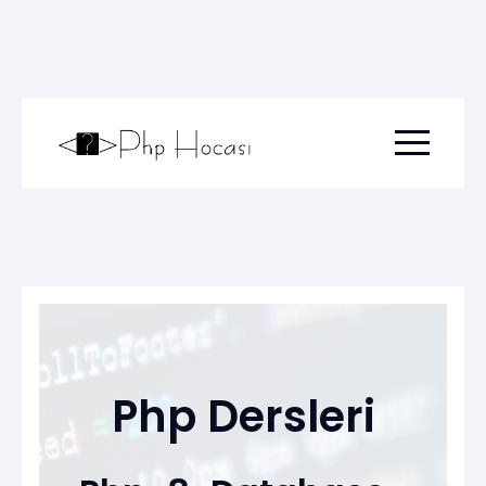
Menu togg
Php Dersleri