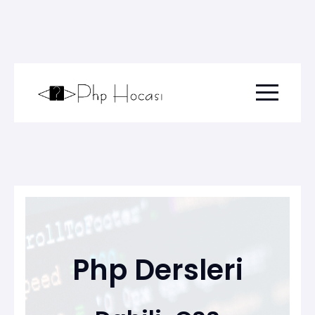
Menu togg
Php Dersleri