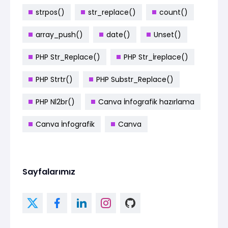
strpos()
str_replace()
count()
array_push()
date()
Unset()
PHP Str_Replace()
PHP Str_İreplace()
PHP Strtr()
PHP Substr_Replace()
PHP Nl2br()
Canva İnfografik hazırlama
Canva İnfografik
Canva
Sayfalarımız