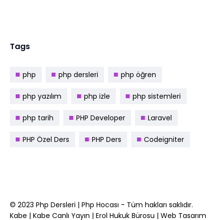
Tags
php
php dersleri
php öğren
php yazılım
php izle
php sistemleri
php tarih
PHP Developer
Laravel
PHP Özel Ders
PHP Ders
Codeigniter
© 2023
Php Dersleri
|
Php Hocası
- Tüm hakları saklıdır.
Kabe
|
Kabe Canlı Yayın
|
Erol Hukuk Bürosu
|
Web Tasarım