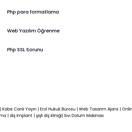
Php para formatlama
Web Yazılım Öğrenme
Php SSL Sorunu
|
Kabe Canlı Yayın
|
Erol Hukuk Bürosu
|
Web Tasarım Ajans
|
Onli
kma
|
diş implant
|
şişli diş kliniği
|
Sıvı Dolum Makinası