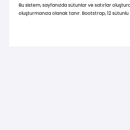
Bu sistem, sayfanızda sütunlar ve satırlar oluştu
oluşturmanıza olanak tanır. Bootstrap, 12 sütunlu bir
genişlikte bölümlere ayırabileceğiniz anlamına gel