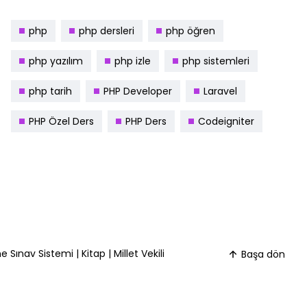
php
php dersleri
php öğren
php yazılım
php izle
php sistemleri
php tarih
PHP Developer
Laravel
PHP Özel Ders
PHP Ders
Codeigniter
ne Sınav Sistemi
|
Kitap
|
Millet Vekili
Başa dön