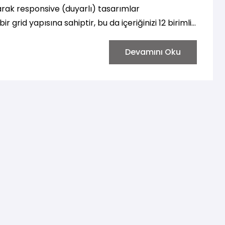
rarak responsive (duyarlı) tasarımlar
 grid yapısına sahiptir, bu da içeriğinizi 12 birimlik
ir.
Devamını Oku