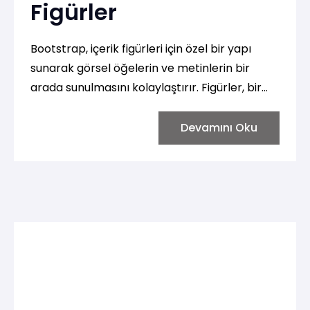
Figürler
Bootstrap, içerik figürleri için özel bir yapı
sunarak görsel öğelerin ve metinlerin bir
arada sunulmasını kolaylaştırır. Figürler, bir
resim veya diğer görsel içeriklerle birlikte
açıklayıcı metinleri bir araya getirmek için
Devamını Oku
kullanılır. Bootstrap, figürlerin stilini ve düzenini
yönetmek için çeşitli sınıflar sağlar. İşte
Bootstrap'te içerik figürleri hakkında bilmeniz
gerekenler: