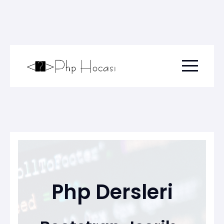
Menu togg
Php Dersleri