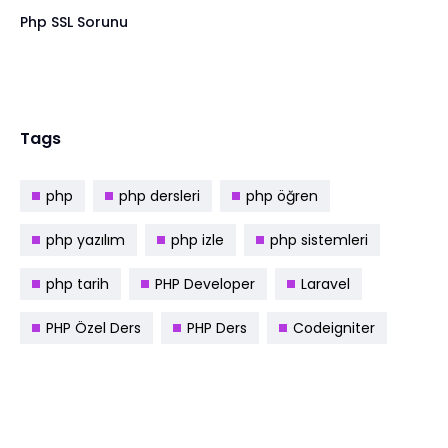
Php SSL Sorunu
Tags
php
php dersleri
php öğren
php yazılım
php izle
php sistemleri
php tarih
PHP Developer
Laravel
PHP Özel Ders
PHP Ders
Codeigniter