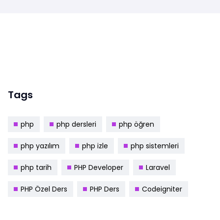
Tags
php
php dersleri
php öğren
php yazılım
php izle
php sistemleri
php tarih
PHP Developer
Laravel
PHP Özel Ders
PHP Ders
Codeigniter