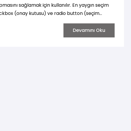
pmasını sağlamak için kullanılır. En yaygın seçim
eckbox (onay kutusu) ve radio button (seçim
bileceğinizi anlatan bir rehber:
Devamını Oku