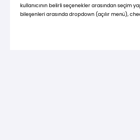
kullanıcının belirli seçenekler arasından seçim ya
bileşenleri arasında dropdown (açılır menü), ch
düğmesi) yer alır. İşte bu bileşenleri nasıl kullana