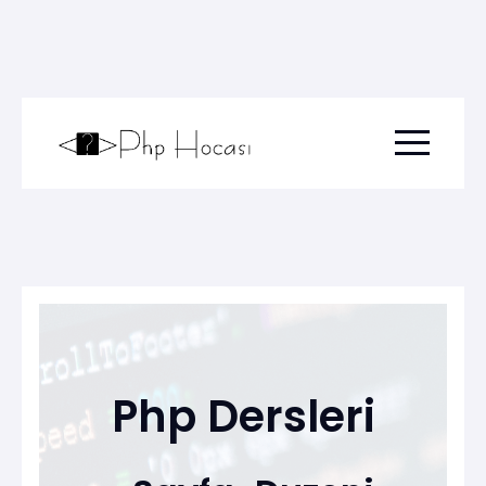
Menu togg
Php Dersleri