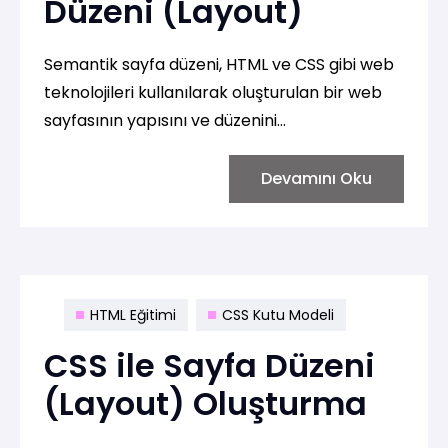
Düzeni (Layout)
Semantik sayfa düzeni, HTML ve CSS gibi web
teknolojileri kullanılarak oluşturulan bir web
sayfasının yapısını ve düzenini
anlamlandırmak için semantik (anlam
düzeyinde) HTML elemanlarını kullanma
Devamını Oku
anlamına gelir. Semantik HTML, sayfanın
içeriği ve yapısı hakkında daha fazla bilgi
sağlar ve bu da tarayıcılar, arama motorları
ve geliştiriciler için anlamlı ve düzenli bir kod
oluşturur.
HTML Eğitimi
CSS Kutu Modeli
CSS ile Sayfa Düzeni
(Layout) Oluşturma