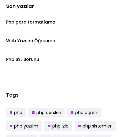
Son yazılar
Php para formatlama
Web Yazılım Öğrenme
Php SSL Sorunu
Tags
php
php dersleri
php öğren
php yazılım
php izle
php sistemleri