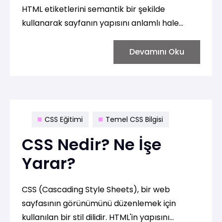
HTML etiketlerini semantik bir şekilde
kullanarak sayfanın yapısını anlamlı hale
getirmek ve CSS ile bu yapının görünümünü
düzenlemek anlamına gelir. Semantik HTML,
Devamını Oku
sayfanın içeriğini tanımlayan etiketleri
kullanmayı içerir.
CSS Eğitimi
Temel CSS Bilgisi
CSS Nedir? Ne İşe
Yarar?
CSS (Cascading Style Sheets), bir web
sayfasının görünümünü düzenlemek için
kullanılan bir stil dilidir. HTML'in yapısını