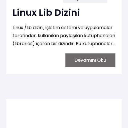
Linux Lib Dizini
Linux /lib dizini, işletim sistemi ve uygulamalar
tarafından kullanılan paylaşılan kütüphaneleri
(libraries) içeren bir dizindir. Bu kütüphaneler,
sistem ve uygulamalar arasında paylaşılabilir,
tekrar kullanılabilir kod parçacıklarını içerir ve
Devamını Oku
genellikle ".so" uzantılı dosyalardır.