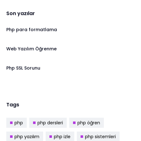
Son yazılar
Php para formatlama
Web Yazılım Öğrenme
Php SSL Sorunu
Tags
php
php dersleri
php öğren
php yazılım
php izle
php sistemleri