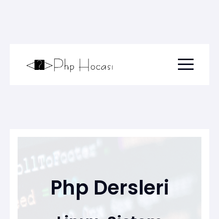
Menu togg
Php Dersleri