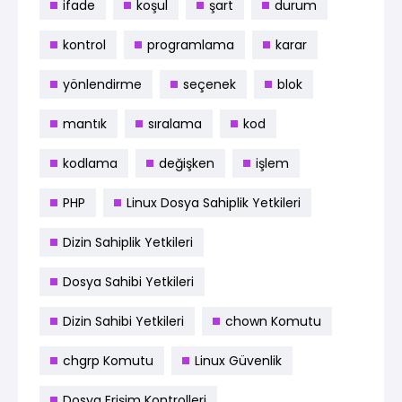
ifade
koşul
şart
durum
kontrol
programlama
karar
yönlendirme
seçenek
blok
mantık
sıralama
kod
kodlama
değişken
işlem
PHP
Linux Dosya Sahiplik Yetkileri
Dizin Sahiplik Yetkileri
Dosya Sahibi Yetkileri
Dizin Sahibi Yetkileri
chown Komutu
chgrp Komutu
Linux Güvenlik
Dosya Erişim Kontrolleri