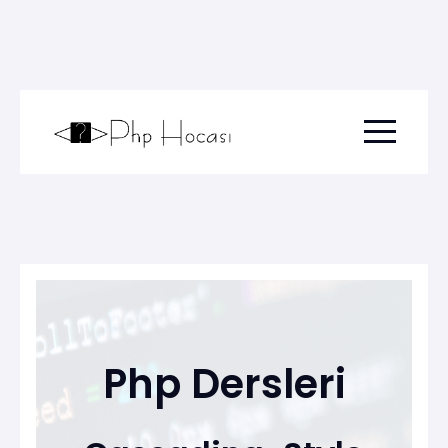
Menu togg
Php Dersleri