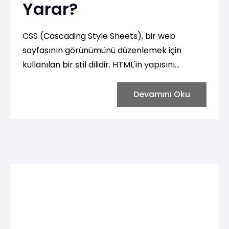
Yarar?
CSS (Cascading Style Sheets), bir web
sayfasının görünümünü düzenlemek için
kullanılan bir stil dilidir. HTML'in yapısını
belirlerken, CSS sayfanın stilini, renklerini,
fontlarını, boyutlarını ve düzenini kontrol
Devamını Oku
etmemizi sağlar. CSS, web tasarımcılarına ve
geliştiricilere sayfalarını estetik, düzenli ve
kullanıcı dostu hale getirme imkanı sunar.