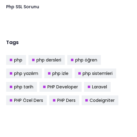
Php SSL Sorunu
Tags
php
php dersleri
php öğren
php yazılım
php izle
php sistemleri
php tarih
PHP Developer
Laravel
PHP Özel Ders
PHP Ders
Codeigniter