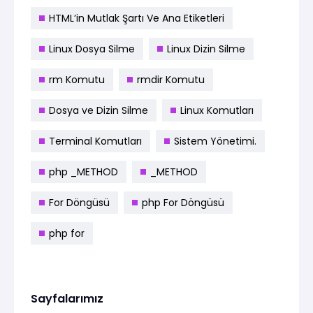
HTML’in Mutlak Şartı Ve Ana Etiketleri
Linux Dosya Silme
Linux Dizin Silme
rm Komutu
rmdir Komutu
Dosya ve Dizin Silme
Linux Komutları
Terminal Komutları
Sistem Yönetimi.
php _METHOD
_METHOD
For Döngüsü
php For Döngüsü
php for
Sayfalarımız