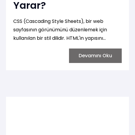
Yarar?
CSS (Cascading Style Sheets), bir web
sayfasının görünümünü düzenlemek için
kullanılan bir stil dilidir. HTML'in yapısını
belirlerken, CSS sayfanın stilini, renklerini,
fontlarını, boyutlarını ve düzenini kontrol
Devamını Oku
etmemizi sağlar. CSS, web tasarımcılarına ve
geliştiricilere sayfalarını estetik, düzenli ve
kullanıcı dostu hale getirme imkanı sunar.