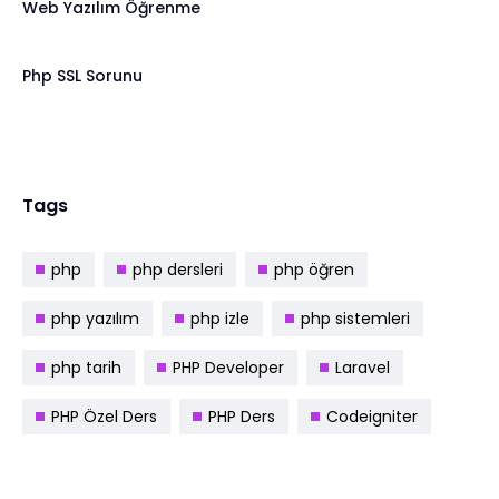
Web Yazılım Öğrenme
Php SSL Sorunu
Tags
php
php dersleri
php öğren
php yazılım
php izle
php sistemleri
php tarih
PHP Developer
Laravel
PHP Özel Ders
PHP Ders
Codeigniter