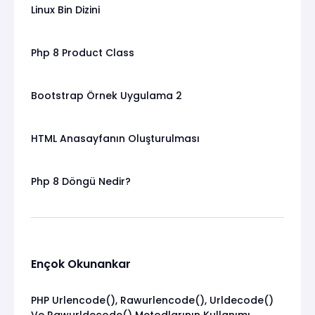
Linux Bin Dizini
Php 8 Product Class
Bootstrap Örnek Uygulama 2
HTML Anasayfanın Oluşturulması
Php 8 Döngü Nedir?
Ençok Okunankar
PHP Urlencode(), Rawurlencode(), Urldecode()
Ve Rawurldecode() Metodlarının Kullanımı