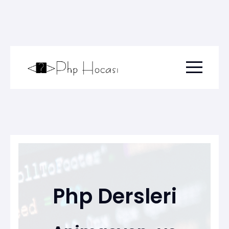
Menu togg
Php Dersleri