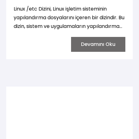
Linux /etc Dizini, Linux işletim sisteminin
yapılandırma dosyalarını içeren bir dizindir. Bu
dizin, sistem ve uygulamaların yapılandırma
ayarlarını barındırır. /etc kısaltması "et
cetera" (ve diğerleri) anlamına gelir, çünkü bu
Devamını Oku
dizin genellikle çok sayıda farklı konfigürasyon
dosyasını içerir.