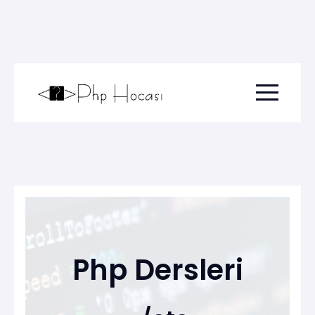
Menu togg
Php Dersleri