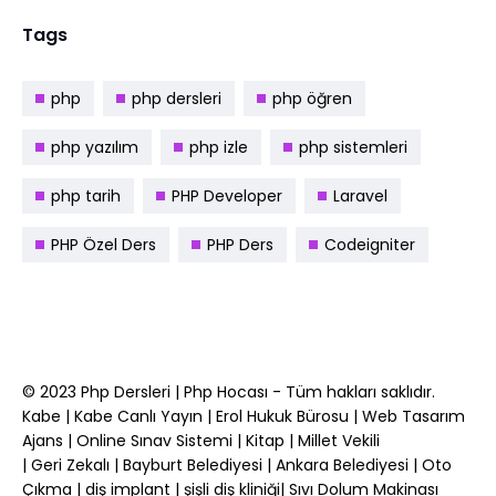
Tags
php
php dersleri
php öğren
php yazılım
php izle
php sistemleri
php tarih
PHP Developer
Laravel
PHP Özel Ders
PHP Ders
Codeigniter
© 2023
Php Dersleri
|
Php Hocası
- Tüm hakları saklıdır.
Kabe
|
Kabe Canlı Yayın
|
Erol Hukuk Bürosu
|
Web Tasarım
Ajans
|
Online Sınav Sistemi
|
Kitap
|
Millet Vekili
|
Geri Zekalı
|
Bayburt Belediyesi
|
Ankara Belediyesi
|
Oto
Çıkma
|
diş implant
|
şişli diş kliniği
|
Sıvı Dolum Makinası