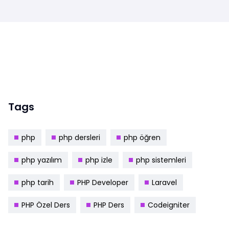
Tags
php
php dersleri
php öğren
php yazılım
php izle
php sistemleri
php tarih
PHP Developer
Laravel
PHP Özel Ders
PHP Ders
Codeigniter