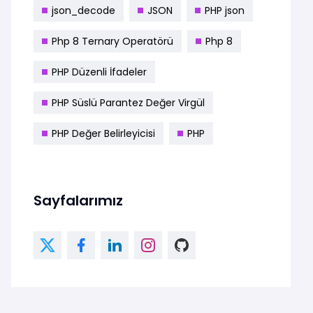
json_decode
JSON
PHP json
Php 8 Ternary Operatörü
Php 8
PHP Düzenli İfadeler
PHP Süslü Parantez Değer Virgül
PHP Değer Belirleyicisi
PHP
Sayfalarımız