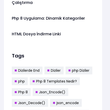
Çalıştırma
Php 8 Uygulama: Dinamik Kategoriler
HTML Dosya İndirme Linki
Tags
Dizilerde End
Diziler
php Diziler
php
Php 8 Templates Nedir?
Php 8
Json_Encode()
Json_Decode()
json_encode