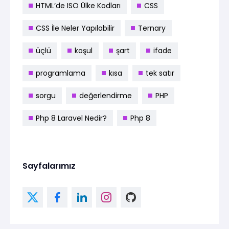
HTML’de ISO Ülke Kodları
CSS
CSS İle Neler Yapılabilir
Ternary
üçlü
koşul
şart
ifade
programlama
kısa
tek satır
sorgu
değerlendirme
PHP
Php 8 Laravel Nedir?
Php 8
Sayfalarımız