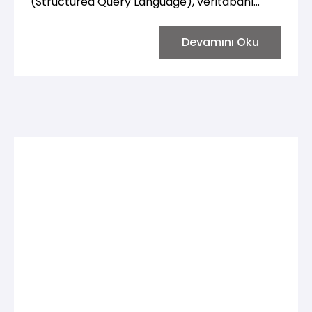
(Structured Query Language), veritabanı
üzerinde veri sorgulama, ekleme, güncelleme
ve silme gibi işlemleri yapmanızı sağlar.
Devamını Oku
Python'da SQL sorguları genellikle sqlite3,
mysql-connector-python, psycopg2 gibi
kütüphaneler aracılığıyla gerçekleştirilir.