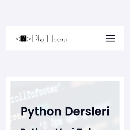
Menu togg
Python Dersleri