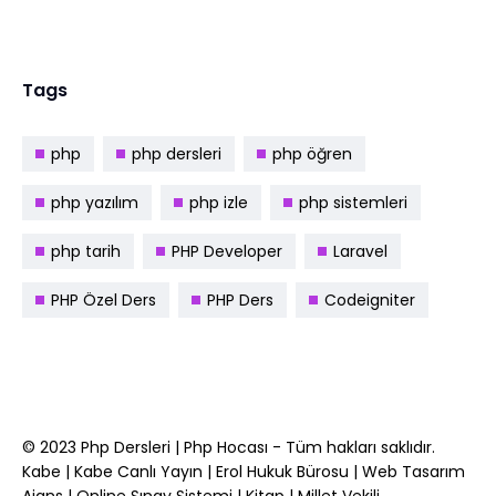
Tags
php
php dersleri
php öğren
php yazılım
php izle
php sistemleri
php tarih
PHP Developer
Laravel
PHP Özel Ders
PHP Ders
Codeigniter
© 2023
Php Dersleri
|
Php Hocası
- Tüm hakları saklıdır.
Kabe
|
Kabe Canlı Yayın
|
Erol Hukuk Bürosu
|
Web Tasarım
Ajans
|
Online Sınav Sistemi
|
Kitap
|
Millet Vekili