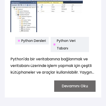
Python Dersleri
Python Veri
Tabanı
Python'da bir veritabanına bağlanmak ve
veritabanı üzerinde işlem yapmak için çeşitli
kütüphaneler ve araçlar kullanılabilir. Yaygın
kullanılan veritabanları için Python’da farklı
kütüphaneler bulunur. Örneğin, SQLite, MySQL,
Devamını Oku
PostgreSQL, SQL Server gibi veritabanlarına
bağlanmak için Python’da popüler
kütüphaneler mevcuttur.