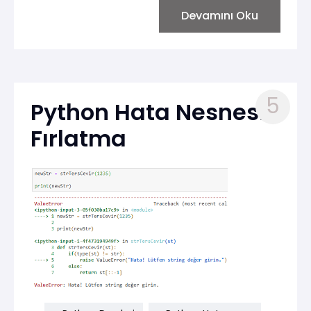
sayıları bölerken, olası hataları yakalayan bir
Devamını Oku
program olacaktır. Bu sayede Python’daki
hata yönetiminin nasıl uygulandığını
görebilirsiniz.
5
Python Hata Nesnesi
Fırlatma