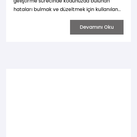
geliştirme sürecinde kodunuzda bulunan
hataları bulmak ve düzeltmek için kullanılan
bir tekniktir. Python'da hata ayıklama işlemini
birkaç farklı araç ve yöntemle
Devamını Oku
gerçekleştirebilirsiniz. İşte Python'da hata
ayıklamanın temel yöntemleri: