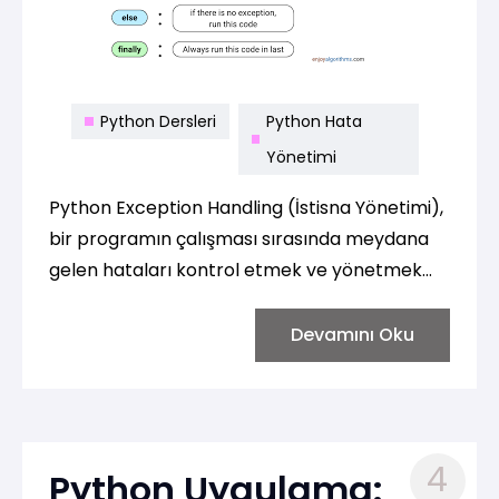
Python Dersleri
Python Hata
Yönetimi
Python Exception Handling (İstisna Yönetimi),
bir programın çalışması sırasında meydana
gelen hataları kontrol etmek ve yönetmek
için kullanılır. Python’da istisnalar, bir hata
oluştuğunda programın çökmesini önlemek
Devamını Oku
için düzgün bir şekilde ele alınabilir. Bunun için
Python’da try, except, else, ve finally blokları
kullanılır.
4
Python Uygulama: