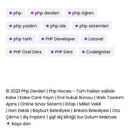
php
php dersleri
php öğren
php yazılım
php izle
php sistemleri
php tarih
PHP Developer
Laravel
PHP Özel Ders
PHP Ders
Codeigniter
© 2023
Php Dersleri
|
Php Hocası
- Tüm hakları saklıdır.
Kabe
|
Kabe Canlı Yayın
|
Erol Hukuk Bürosu
|
Web Tasarım
Ajans
|
Online Sınav Sistemi
|
Kitap
|
Millet Vekili
|
Geri Zekalı
|
Bayburt Belediyesi
|
Ankara Belediyesi
|
Oto
Çıkma
|
diş implant
|
şişli diş kliniği
|
Sıvı Dolum Makinası
Başa dön