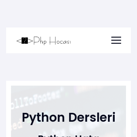
Menu togg
Python Dersleri