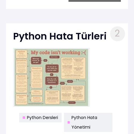
beklenmedik bir duruma girmesiyle ortaya
çıkar ve doğru şekilde ele alınmazsa
programın sonlanmasına neden olabilir.
2
Python Hata Türleri
Python Dersleri
Python Hata
Yönetimi