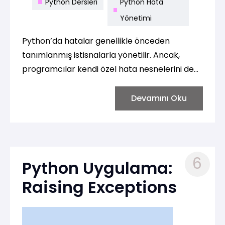
Python Dersleri
Python Hata
Yönetimi
Python’da hatalar genellikle önceden
tanımlanmış istisnalarla yönetilir. Ancak,
programcılar kendi özel hata nesnelerini de
oluşturabilir ve bu hataları belirli durumlar
karşısında fırlatabilir. Bu, bir programın belirli
Devamını Oku
koşullar altında nasıl davranacağını kontrol
etmek ve hataları daha açıklayıcı hale
getirmek için çok yararlıdır. Hata nesnesi
fırlatmak için Python'da raise anahtar
6
Python Uygulama:
kelimesi kullanılır.
Raising Exceptions