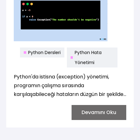
Python Dersleri
Python Hata
Yönetimi
Python'da istisna (exception) yönetimi,
programın çalışma sırasında
karşılaşabileceği hataların düzgün bir şekilde
ele alınmasını sağlar. İstisnalar, programın
beklenmedik durumlarla karşılaştığında
Devamını Oku
uygun bir yanıt vermesine olanak tanır. Bu
özellik, programın daha dayanıklı ve kullanıcı
dostu olmasını sağlar.