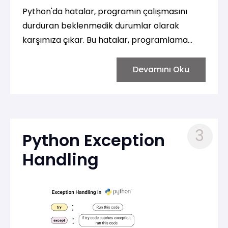
Python'da hatalar, programın çalışmasını
durduran beklenmedik durumlar olarak
karşımıza çıkar. Bu hatalar, programlama
sırasında çeşitli nedenlerden dolayı oluşabilir.
Python'da bu hataları ele almak için belirli
Devamını Oku
hata türleri ve bu türlerin nasıl ortaya çıktığını
anlamak önemlidir.
3
Python Exception
Handling