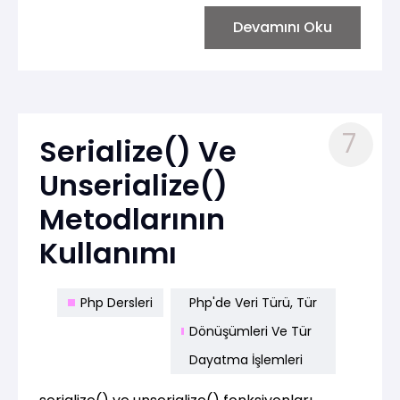
fonksiyon, genellikle hata ayıklama
(debugging) süreçlerinde ve kodunuzdaki
Devamını Oku
değişkenlerin durumunu anlamak için
kullanılır.
7
Serialize() Ve
Unserialize()
Metodlarının
Kullanımı
Php Dersleri
Php'de Veri Türü, Tür
Dönüşümleri Ve Tür
Dayatma İşlemleri