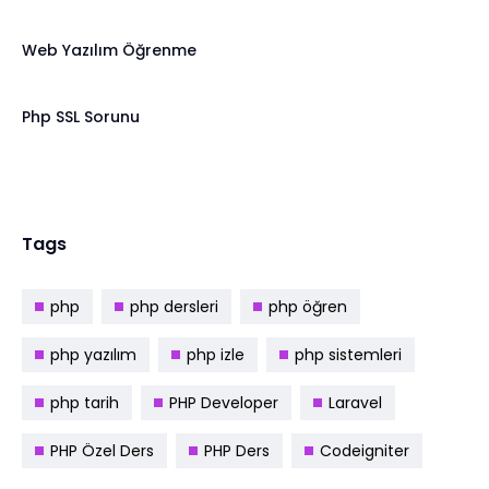
Web Yazılım Öğrenme
Php SSL Sorunu
Tags
php
php dersleri
php öğren
php yazılım
php izle
php sistemleri
php tarih
PHP Developer
Laravel
PHP Özel Ders
PHP Ders
Codeigniter