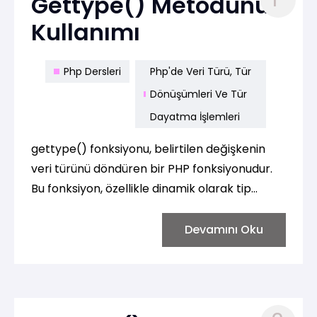
Gettype() Metodunun
Kullanımı
Php Dersleri
Php'de Veri Türü, Tür
Dönüşümleri Ve Tür
Dayatma İşlemleri
gettype() fonksiyonu, belirtilen değişkenin
veri türünü döndüren bir PHP fonksiyonudur.
Bu fonksiyon, özellikle dinamik olarak tip
atanabilen bir dil olan PHP'de, bir değişkenin
türünü kontrol etmek ve hata ayıklama
Devamını Oku
yapmak için kullanışlıdır. İşte gettype()
fonksiyonunun kullanımına dair bir örnek: