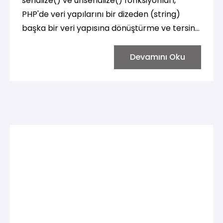
serialize() ve unserialize() fonksiyonları,
PHP'de veri yapılarını bir dizeden (string)
başka bir veri yapısına dönüştürme ve tersine
çevirme işlemleri için kullanılır. Bu işlemler
genellikle veriyi bir dosyaya yazmak veya
Devamını Oku
veriyi bir yerden diğerine iletmek gibi
durumlarda kullanılır.