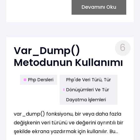
strict_types seçeneği ile birlikte kullanılarak
Devamını Oku
bir dosyada geçerli olan tip kontrolünü
ayarlamak için kullanılır.
6
Var_Dump()
Metodunun Kullanımı
Php Dersleri
Php'de Veri Türü, Tür
Dönüşümleri Ve Tür
Dayatma İşlemleri
var_dump() fonksiyonu, bir veya daha fazla
değişkenin veri türünü ve değerini ayrıntılı bir
şekilde ekrana yazdırmak için kullanılır. Bu