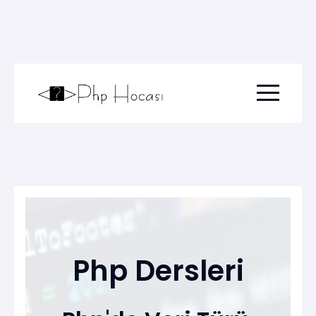
Menu togg
Php Dersleri