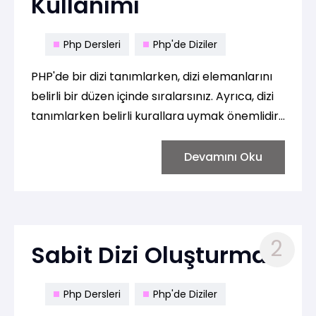
Kullanımı
Php Dersleri
Php'de Diziler
PHP'de bir dizi tanımlarken, dizi elemanlarını
belirli bir düzen içinde sıralarsınız. Ayrıca, dizi
tanımlarken belirli kurallara uymak önemlidir.
print_r() fonksiyonu ise bir dizinin yapısını ve
içeriğini ekrana basmak için kullanılır.
Devamını Oku
2
Sabit Dizi Oluşturma
Php Dersleri
Php'de Diziler