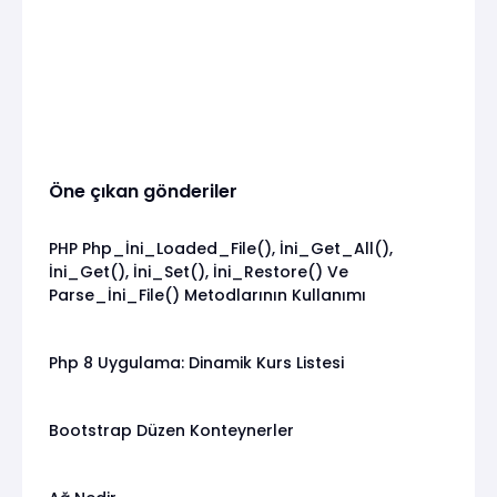
Öne çıkan gönderiler
PHP Php_İni_Loaded_File(), İni_Get_All(),
İni_Get(), İni_Set(), İni_Restore() Ve
Parse_İni_File() Metodlarının Kullanımı
Php 8 Uygulama: Dinamik Kurs Listesi
Bootstrap Düzen Konteynerler