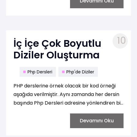
dillerinde birden fazla diziyi tek bir değişkene
Devamını Oku
aktarma örnekleri:
10
İç İçe Çok Boyutlu
Diziler Oluşturma
Php Dersleri
Php'de Diziler
PHP derslerine örnek olacak bir kod örneği
aşağıda verilmiştir. Aynı zamanda her dersin
başında Php Dersleri adresine yönlendiren bir
link de bulunmaktadır:
Devamını Oku