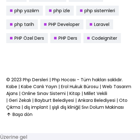
php yazılım
php izle
php sistemleri
php tarih
PHP Developer
Laravel
PHP Özel Ders
PHP Ders
Codeigniter
© 2023
Php Dersleri
|
Php Hocası
- Tüm hakları saklıdır.
Kabe
|
Kabe Canlı Yayın
|
Erol Hukuk Bürosu
|
Web Tasarım
Ajans
|
Online Sınav Sistemi
|
Kitap
|
Millet Vekili
|
Geri Zekalı
|
Bayburt Belediyesi
|
Ankara Belediyesi
|
Oto
Çıkma
|
diş implant
|
şişli diş kliniği
|
Sıvı Dolum Makinası
Başa dön
Üzerine gel