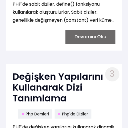
PHP'de sabit diziler, define() fonksiyonu
kullanılarak oluşturulurlar. Sabit diziler,
genellikle değişmeyen (constant) veri kümesi
içeren ve proje boyunca sabit bir değeri
temsil eden dizilerdir. İşte sabit bir dizi
Devamını Oku
oluşturma örneği:
3
Değişken Yapılarını
Kullanarak Dizi
Tanımlama
Php Dersleri
Php'de Diziler
PHP'de değişken yapılarını kullanarak dinamik