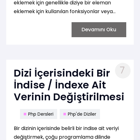
eklemek için genellikle diziye bir eleman
eklemek için kullanılan fonksiyonlar veya
yöntemler vardır. Aşağıda, bazı yaygın
programlama dillerinde bir dizinin sonuna yeni
Devamını Oku
veri eklemek için kullanılan yöntemleri
gösteren örnekler bulunmaktadır:
7
Dizi İçerisindeki Bir
İndise / İndexe Ait
Verinin Değiştirilmesi
Php Dersleri
Php'de Diziler
Bir dizinin içerisinde belirli bir indise ait veriyi
değiştirmek, çoğu programlama dilinde